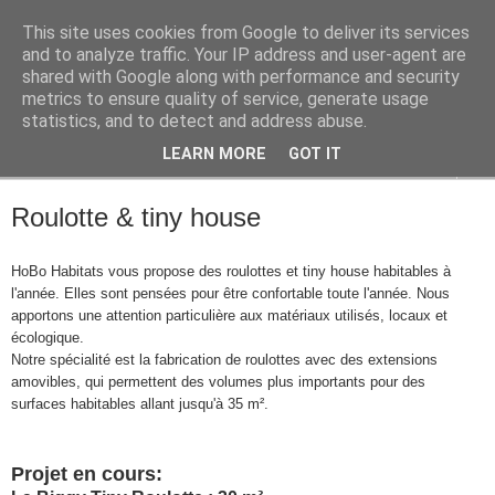
This site uses cookies from Google to deliver its services
HoBo
and to analyze traffic. Your IP address and user-agent are
shared with Google along with performance and security
metrics to ensure quality of service, generate usage
Habitats Originaux Bois
statistics, and to detect and address abuse.
LEARN MORE
GOT IT
▼
Roulotte & tiny house
HoBo Habitats vous propose des roulottes et tiny house habitables à
l'année. Elles sont pensées pour être confortable toute l'année. Nous
apportons une attention particulière aux matériaux utilisés, locaux et
écologique.
Notre spécialité est la fabrication de roulottes avec des extensions
amovibles, qui permettent des volumes plus importants pour des
surfaces habitables allant jusqu'à 35 m².
Projet en cours: